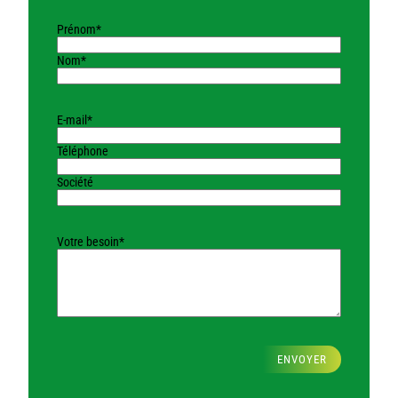
Prénom*
Nom*
E-mail*
Téléphone
Société
Votre besoin*
ENVOYER