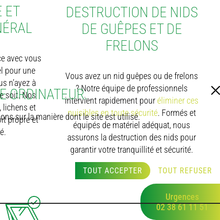
 ET
DESTRUCTION DE NIDS
NÉRAL
DE GUÊPES ET DE
FRELONS
ce avec vous
el pour une
Vous avez un nid guêpes ou de frelons
us n’ayez à
? Notre équipe de professionnels
RE ORDINATEUR.
close
e soit. Nos
intervient rapidement pour
éliminer ces
 lichens et
nuisibles en toute sécurité
. Formés et
s sur la manière dont le site est utilisé.
it propre et
équipés de matériel adéquat, nous
é.
assurons la destruction des nids pour
garantir votre tranquillité et sécurité.
TOUT ACCEPTER
TOUT REFUSER
Urgences
02 38 61 11 51