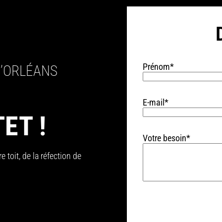
Prénom*
D’ORLÉANS
E-mail*
ET !
Votre besoin*
 toit, de la réfection de