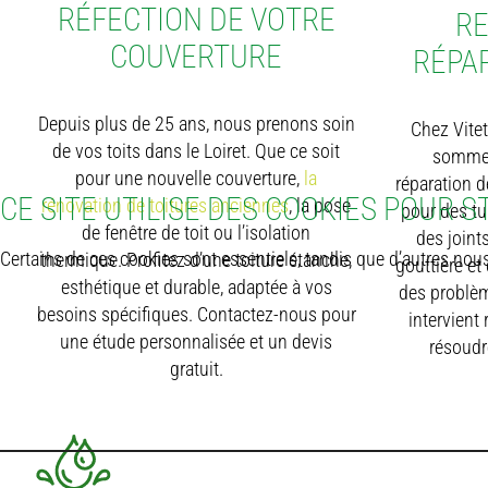
RÉFECTION DE VOTRE
RE
COUVERTURE
RÉPAR
Depuis plus de 25 ans, nous prenons soin
Chez Vitet
de vos toits dans le Loiret. Que ce soit
sommes
pour une nouvelle couverture,
la
réparation d
CE SITE UTILISE DES COOKIES POUR
rénovation de toitures anciennes
, la pose
pour des tu
de fenêtre de toit ou l’isolation
des joint
Certains de ces cookies sont essentiels, tandis que d’autres nous 
thermique. Profitez d’une toiture étanche,
gouttière et
esthétique et durable, adaptée à vos
des problèm
besoins spécifiques. Contactez-nous pour
intervient
une étude personnalisée et un devis
résoudr
gratuit.