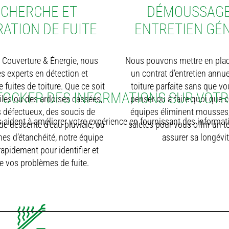
DÉMOUSSAGE
CHERCHE ET
ENTRETIEN GÉ
ATION DE FUITE
Nous pouvons mettre en pla
 Couverture & Énergie, nous
un contrat d’entretien annu
 experts en détection et
toiture parfaite sans que vo
e fuites de toiture. Que ce soit
 STOCKER DES INFORMATIONS SUR VOT
penser ou à faire quoi que c
iles ou des ardoises cassées,
équipes éliminent mousses,
s défectueux, des soucis de
aident à améliorer votre expérience en fournissant des information
saletés pour vous offrir un to
 de descente d’eau pluviale, ou
assurer sa longévit
es d’étanchéité, notre équipe
 rapidement pour identifier et
e vos problèmes de fuite.