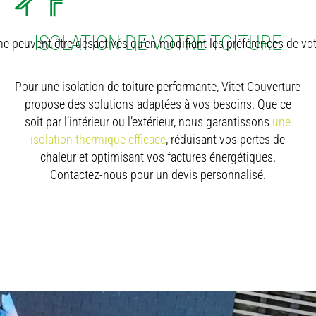
ISOLATION DE VOTRE TOITURE
e peuvent être désactivés qu’en modifiant les préférences de vot
Pour une isolation de toiture performante, Vitet Couverture
propose des solutions adaptées à vos besoins. Que ce
soit par l’intérieur ou l’extérieur, nous garantissons
une
isolation thermique efficace
, réduisant vos pertes de
chaleur et optimisant vos factures énergétiques.
Contactez-nous pour un devis personnalisé.