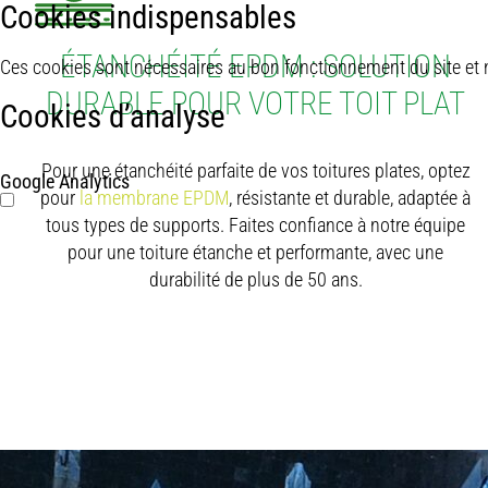
Cookies indispensables
ÉTANCHÉITÉ EPDM : SOLUTION
Ces cookies sont nécessaires au bon fonctionnement du site et n
DURABLE POUR VOTRE TOIT PLAT
Cookies d’analyse
Pour une étanchéité parfaite de vos toitures plates, optez
Google Analytics
pour
la membrane EPDM
, résistante et durable, adaptée à
tous types de supports. Faites confiance à notre équipe
pour une toiture étanche et performante, avec une
durabilité de plus de 50 ans.